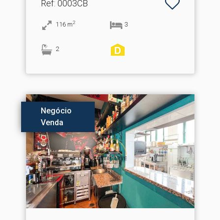
Ref
: 0003CB
2
116
m
3
2
Negócio
Venda