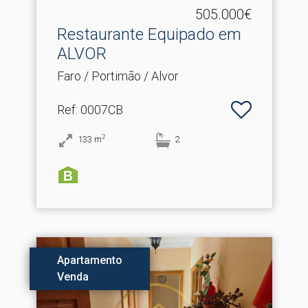
505.000€
Restaurante Equipado em
ALVOR
Faro / Portimão / Alvor
Ref
: 0007CB
2
133
m
2
Apartamento
Venda