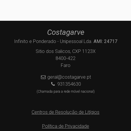
Costagarve
Infinito e Ponderado - Unipessoal Lda.
AMI: 24717
Sitio dos Salicos, CXP 1123X
8400-422
Faro
geral@costagarve.pt
931354630
(Chamada para a rede móvel nacional)
Centros de Resolução de Litígios
Política de Privacidade