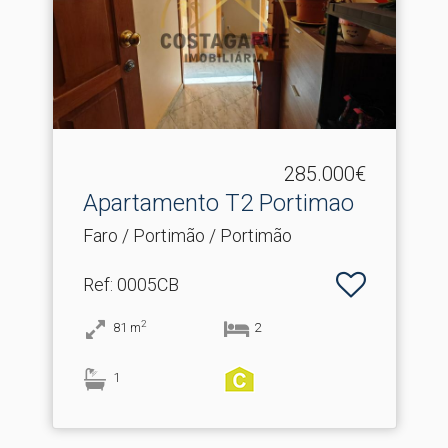
285.000€
Apartamento T2 Portimao
Faro / Portimão / Portimão
Ref
: 0005CB
2
81
m
2
1