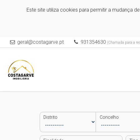
Este site utiliza cookies para permitir a mudança d
geral@costagarve.pt
931354630
(Chamada para a red
Distrito
Concelho