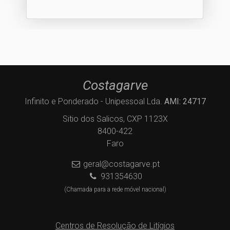
Costagarve
Infinito e Ponderado - Unipessoal Lda.
AMI: 24717
Sitio dos Salicos, CXP 1123X
8400-422
Faro
geral@costagarve.pt
931354630
(Chamada para a rede móvel nacional)
Centros de Resolução de Litígios