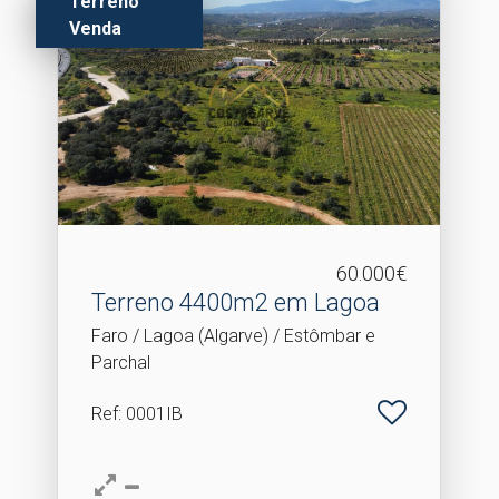
Terreno
Venda
60.000€
Terreno 4400m2 em Lagoa
Faro / Lagoa (Algarve) / Estômbar e
Parchal
Ref
: 0001IB