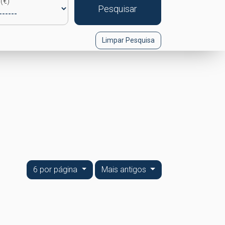
(€)
Pesquisar
Limpar Pesquisa
6 por página
Mais antigos