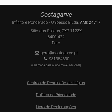
Costagarve
Infinito e Ponderado - Unipessoal Lda.
AMI: 24717
Sitio dos Salicos, CXP 1123X
8400-422
Faro
geral@costagarve.pt
931354630
(Chamada para a rede móvel nacional)
Centros de Resolução de Litígios
Política de Privacidade
Livro de Reclamações