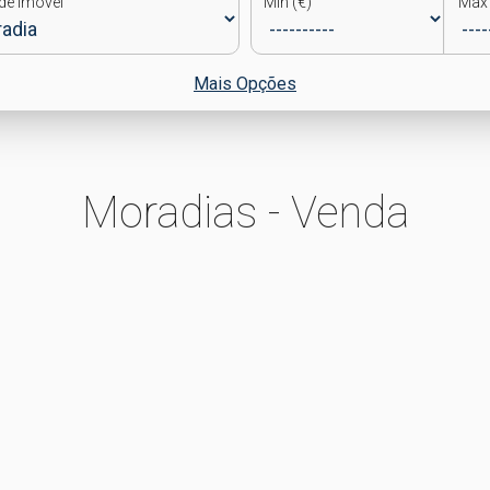
de Imóvel
Min (€)
Max 
Mais Opções
Moradias - Venda