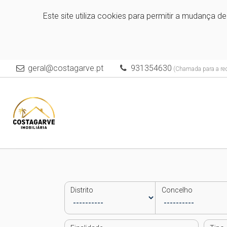
Este site utiliza cookies para permitir a mudança d
geral@costagarve.pt
931354630
(Chamada para a red
Distrito
Concelho