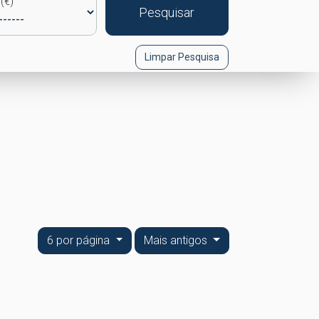
(€)
Pesquisar
Limpar Pesquisa
6 por página
Mais antigos