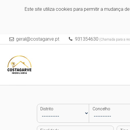
Este site utiliza cookies para permitir a mudança d
geral@costagarve.pt
931354630
(Chamada para a red
Distrito
Concelho