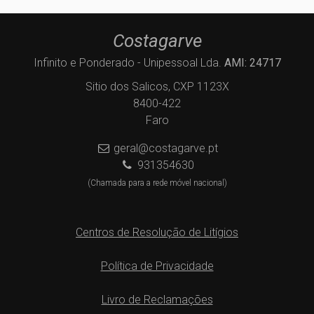
Costagarve
Infinito e Ponderado - Unipessoal Lda.
AMI: 24717
Sitio dos Salicos, CXP 1123X
8400-422
Faro
geral@costagarve.pt
931354630
(Chamada para a rede móvel nacional)
Centros de Resolução de Litígios
Política de Privacidade
Livro de Reclamações