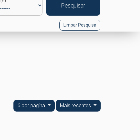
(€)
Pesquisar
Limpar Pesquisa
6 por página
Mais recentes