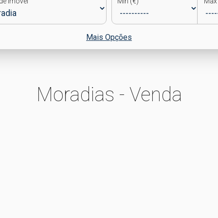
de Imóvel
Min (€)
Max 
Mais Opções
Moradias - Venda