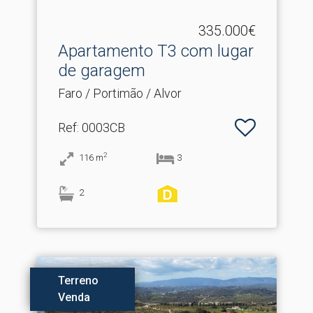
335.000€
Apartamento T3 com lugar
de garagem
Faro / Portimão / Alvor
Ref
: 0003CB
2
116
m
3
2
Terreno
Venda