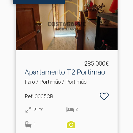
285.000€
Apartamento T2 Portimao
Faro / Portimão / Portimão
Ref
: 0005CB
2
81
m
2
1