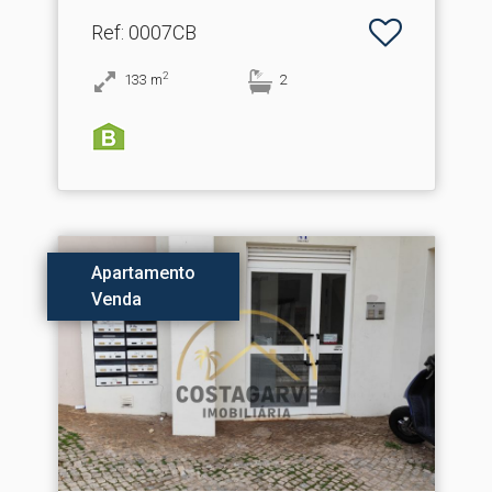
Ref
: 0007CB
2
133
m
2
Apartamento
Venda