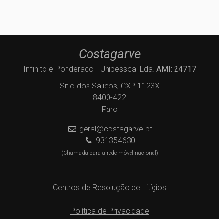
Costagarve
Infinito e Ponderado - Unipessoal Lda.
AMI: 24717
Sitio dos Salicos, CXP 1123X
8400-422
Faro
geral@costagarve.pt
931354630
(Chamada para a rede móvel nacional)
Centros de Resolução de Litígios
Política de Privacidade